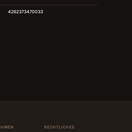
4262373470033
EHMEN
RECHTLICHES