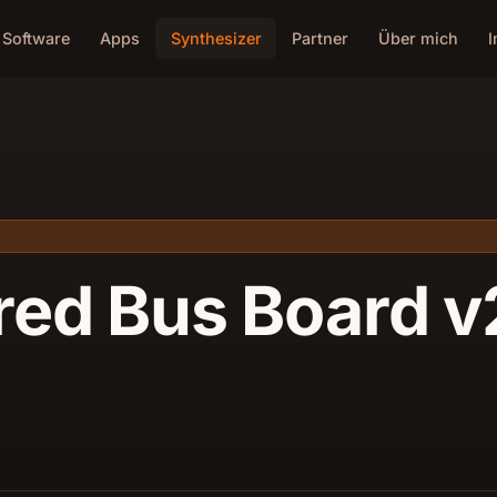
Software
Apps
Synthesizer
Partner
Über mich
ered Bus Board v